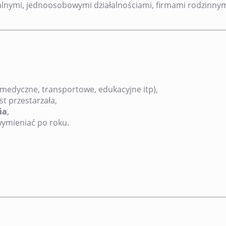
alnymi, jednoosobowymi działalnościami, firmami rodzinnymi.
 medyczne, transportowe, edukacyjne itp),
st przestarzała,
ia
,
 wymieniać po roku.