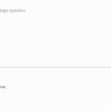
ętego systemu.
zna
.