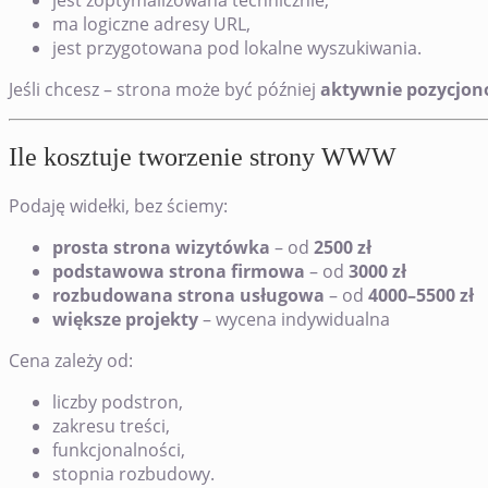
jest zoptymalizowana technicznie,
ma logiczne adresy URL,
jest przygotowana pod lokalne wyszukiwania.
Jeśli chcesz – strona może być później
aktywnie pozycjo
Ile kosztuje tworzenie strony WWW
Podaję widełki, bez ściemy:
prosta strona wizytówka
– od
2500 zł
podstawowa strona firmowa
– od
3000 zł
rozbudowana strona usługowa
– od
4000–5500 zł
większe projekty
– wycena indywidualna
Cena zależy od:
liczby podstron,
zakresu treści,
funkcjonalności,
stopnia rozbudowy.